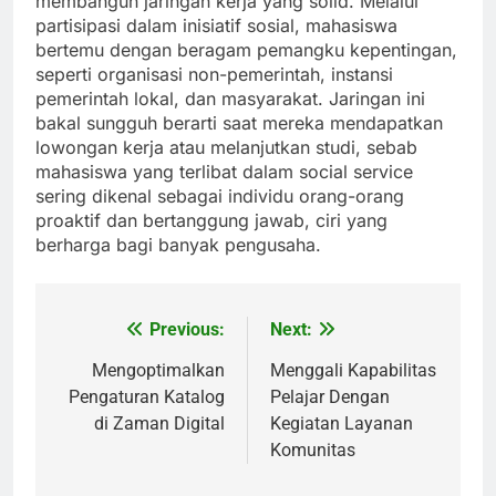
membangun jaringan kerja yang solid. Melalui
partisipasi dalam inisiatif sosial, mahasiswa
bertemu dengan beragam pemangku kepentingan,
seperti organisasi non-pemerintah, instansi
pemerintah lokal, dan masyarakat. Jaringan ini
bakal sungguh berarti saat mereka mendapatkan
lowongan kerja atau melanjutkan studi, sebab
mahasiswa yang terlibat dalam social service
sering dikenal sebagai individu orang-orang
proaktif dan bertanggung jawab, ciri yang
berharga bagi banyak pengusaha.
Previous:
Next:
Post
navigation
Mengoptimalkan
Menggali Kapabilitas
Pengaturan Katalog
Pelajar Dengan
di Zaman Digital
Kegiatan Layanan
Komunitas