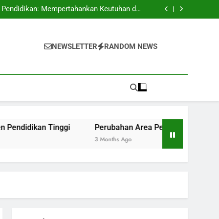
okasi: Menyiapkan Alumni Kelayakan Kerja
g Pendidikan: Mempertahankan Keutuhan dan
Kepastian Dokumen Pendidikan Tinggi
ran: Dari Ruang Konvensional menuju Kelas
Berkolaborasi
 Pelajar Dengan Kegiatan Layanan Komunitas
okasi: Menyiapkan Alumni Kelayakan Kerja
g Pendidikan: Mempertahankan Keutuhan dan
NEWSLETTER
RANDOM NEWS
Kepastian Dokumen Pendidikan Tinggi
ran: Dari Ruang Konvensional menuju Kelas
Berkolaborasi
 Pelajar Dengan Kegiatan Layanan Komunitas
Tinggi
Perubahan Area Pembelajaran: Dari Ruang Konv
3 Months Ago