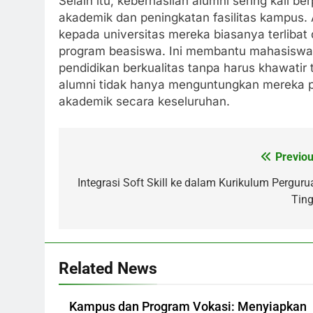
Selain itu, keberhasilan alumni sering kali 
akademik dan peningkatan fasilitas kampus.
kepada universitas mereka biasanya terliba
program beasiswa. Ini membantu mahasiswa 
pendidikan berkualitas tanpa harus khawatir
alumni tidak hanya menguntungkan mereka p
akademik secara keseluruhan.
Previou
Post
navigation
Integrasi Soft Skill ke dalam Kurikulum Perguru
Ting
Related News
Kampus dan Program Vokasi: Menyiapkan