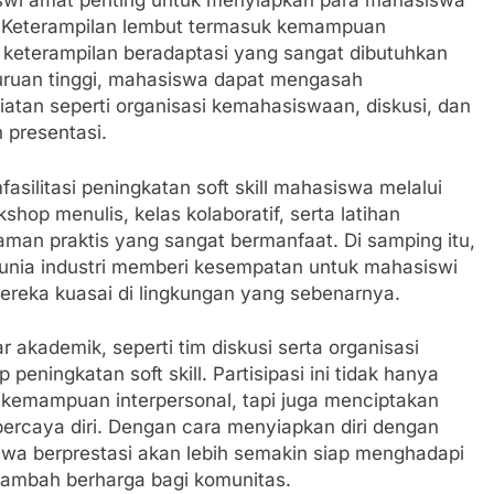
wi amat penting untuk menyiapkan para mahasiswa
f. Keterampilan lembut termasuk kemampuan
 keterampilan beradaptasi yang sangat dibutuhkan
uruan tinggi, mahasiswa dapat mengasah
iatan seperti organisasi kemahasiswaan, diskusi, dan
 presentasi.
silitasi peningkatan soft skill mahasiswa melalui
hop menulis, kelas kolaboratif, serta latihan
man praktis yang sangat bermanfaat. Di samping itu,
unia industri memberi kesempatan untuk mahasiswi
mereka kuasai di lingkungan yang sebenarnya.
 akademik, seperti tim diskusi serta organisasi
ningkatan soft skill. Partisipasi ini tidak hanya
mampuan interpersonal, tapi juga menciptakan
percaya diri. Dengan cara menyiapkan diri dengan
wa berprestasi akan lebih semakin siap menghadapi
 tambah berharga bagi komunitas.