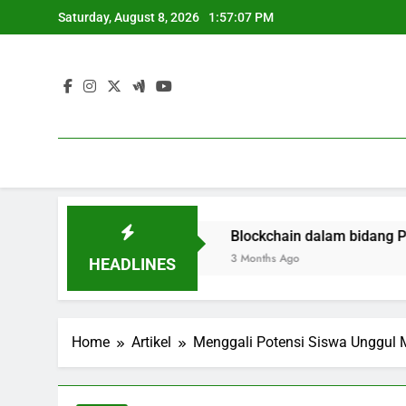
Skip
Saturday, August 8, 2026
1:57:08 PM
to
content
elayakan Kerja
Blockchain dalam bidang Pendidikan: 
3 Months Ago
HEADLINES
Home
Artikel
Menggali Potensi Siswa Unggul M