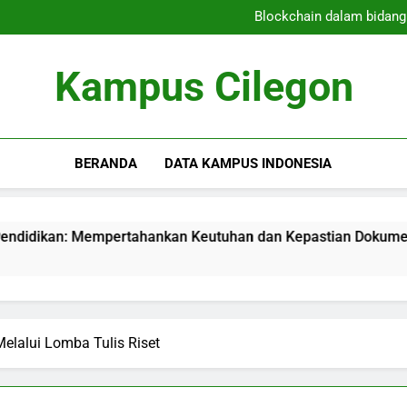
Kampus dan Program V
Blockchain dalam bidan
Perubahan Area Pembelaja
Menggali Kapabilitas
Kampus dan Program V
Kampus Cilegon
Blockchain dalam bidan
Perubahan Area Pembelaja
Menggali Kapabilitas
BERANDA
DATA KAMPUS INDONESIA
Mempertahankan Keutuhan dan Kepastian Dokumen Pendidikan 
elalui Lomba Tulis Riset